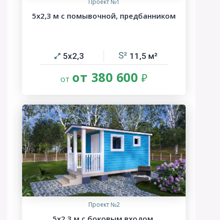
Проект №1
5х2,3 м с помывочной, предбанником
5х2,3
11,5
от 380 600
Проект №2
5х2,3 м с боковым входом,