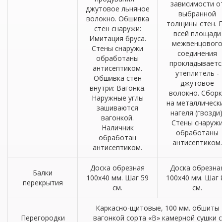
зависимости о
джутовое льняное
выбранной
волокно. Обшивка
толщины стен. 
стен снаружи:
всей площади
Имитация бруса.
межвенцовог
Стены снаружи
соединения
обработаны
прокладываетс
антисептиком.
утеплитель -
Обшивка стен
джутовое
внутри: Вагонка.
волокно. Сборк
Наружные углы
на металлическ
зашиваются
нагеля (гвозди)
вагонкой.
Стены снаруж
Наличник
обработаны
обработан
антисептиком.
антисептиком.
Доска обрезная
Доска обрезна
Балки
100х40 мм. Шаг 59
100х40 мм. Шаг 
перекрытия
см.
см.
Каркасно-щитовые, 100 мм. обшиты
Перегородки
вагонкой сорта «В» камерной сушки с