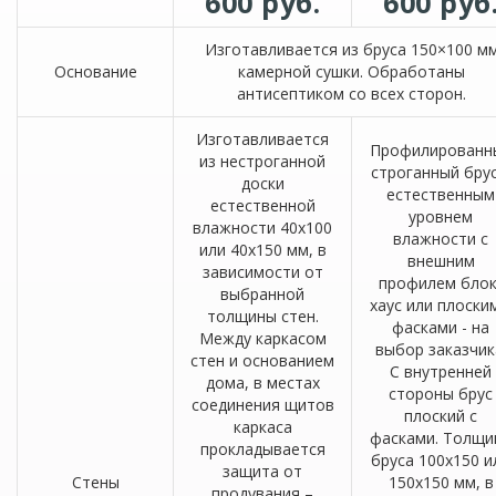
600 руб.
600 руб
Изготавливается из бруса 150×100 м
Основание
камерной сушки. Обработаны
антисептиком со всех сторон.
Изготавливается
Профилированн
из нестроганной
строганный брус
доски
естественным
естественной
уровнем
влажности 40х100
влажности с
или 40х150 мм, в
внешним
зависимости от
профилем блок
выбранной
хаус или плоски
толщины стен.
фасками - на
Между каркасом
выбор заказчик
стен и основанием
С внутренней
дома, в местах
стороны брус
соединения щитов
плоский с
каркаса
фасками. Толщи
прокладывается
бруса 100х150 и
защита от
Стены
150х150 мм, в
продувания –