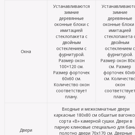
Устанавливаются
Устанавливают
зимние
зимние
деревянные
деревянные
оконные блоки с
оконные блоки 
имитацией
имитацией
стеклопакета с
стеклопакета 
двойным
двойным
остеклением с
остеклением с
Окна
фурнитурой.
фурнитурой.
Размер окон
Размер окон 80х
100×120 см.
см. Размер
Размер форточек
форточек 60х6
60х60 см.
см. Количеств
Количество окон
окон
соответствует
соответствуе
плану.
плану.
Входные и межкомнатные двери
каркасные 180х80 см обшитые вагонк
сорта «В» камерной сушки. Двери в
парную клиновые специально для бань
Двери
полотно двери 70х170 см. Дверные